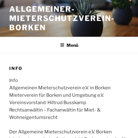
Zum
ALLGEMEINER-
Inhalt
MIETERSCHUTZVEREIN-
springen
BORKEN
Menü
INFO
Info
Allgemeinen Mieterschutzverein e.V. in Borken
Mieterverein für Borken und Umgebung e.V.
Vereinsvorstand: Hiltrud Busskamp
Rechtsanwältin – Fachanwältin für Miet- &
Wohneigentumsrecht
Der Allgemeine Mieterschutzverein e.V. Borken